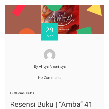
29
Mar
By Aliftya Amarilisya
No Comments
#Home
,
Buku
Resensi Buku | “Amba” 41