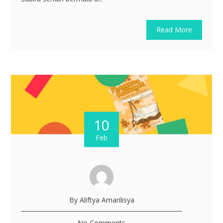
Read More
10
Feb
By Aliftya Amarilisya
No Comments