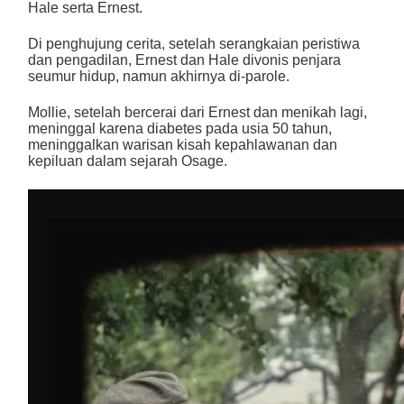
Hale serta Ernest.
Di penghujung cerita, setelah serangkaian peristiwa
dan pengadilan, Ernest dan Hale divonis penjara
seumur hidup, namun akhirnya di-parole.
Mollie, setelah bercerai dari Ernest dan menikah lagi,
meninggal karena diabetes pada usia 50 tahun,
meninggalkan warisan kisah kepahlawanan dan
kepiluan dalam sejarah Osage.