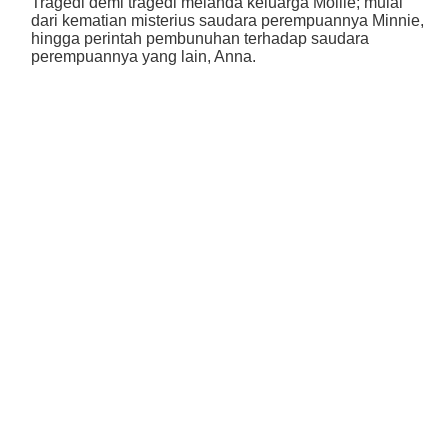
Tragedi demi tragedi melanda keluarga Mollie; mulai
dari kematian misterius saudara perempuannya Minnie,
hingga perintah pembunuhan terhadap saudara
perempuannya yang lain, Anna.