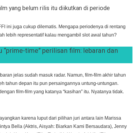
lm yang belum rilis itu diikutkan di periode
FFI ini juga cukup dilematis. Mengapa periodenya di rentang
 lebih representatif kalau mengambil slot awal tahun?
 “prime-time” perilisan film: lebaran dan
lebaran jelas sudah masuk radar. Namun, film-film akhir tahun
leh tahun depan itu pun persaingannya untung-untungan.
dengan film-film yang katanya “kasihan” itu. Nyatanya tidak.
angkan karena luput dari pilihan juri antara lain Marissa
hintya Bella (Aktris, Aisyah: Biarkan Kami Bersaudara), Jenny