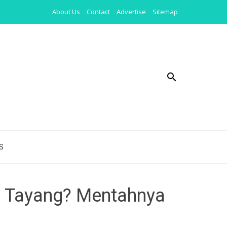
About Us
Contact
Advertise
Sitemap
S
m Tayang? Mentahnya