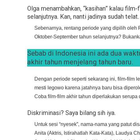
Olga menambahkan, “kasihan” kalau film-fi
selanjutnya. Kan, nanti jadinya sudah telat.
Sebenarnya, rentang periode yang dipilih oleh 
Oktober-September tahun selanjutnya? Bukankah
Sebab di Indonesia ini ada dua waktu
akhir tahun menjelang tahun baru.
Dengan periode seperti sekarang ini, film-film 
mesti legowo karena jatahnya baru bisa dipero
Coba film-film akhir tahun diperlakukan serupa 
Diskriminasi? Saya bilang sih iya.
Untuk sesi “nyesek”, nama-nama yang patut disay
Anita (Aktris, Istirahatlah Kata-Kata), Laudya C