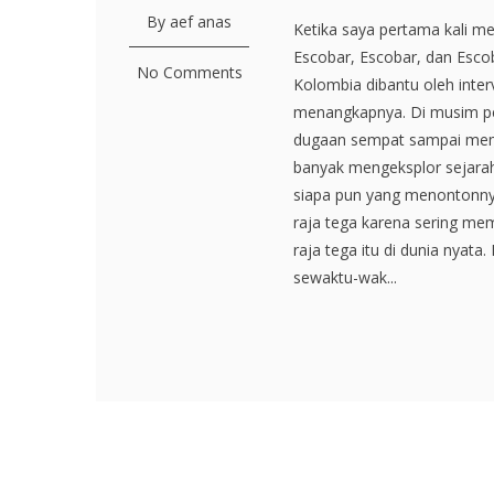
By aef anas
Ketika saya pertama kali m
Escobar, Escobar, dan Escoba
No Comments
Kolombia dibantu oleh inter
menangkapnya. Di musim per
dugaan sempat sampai memb
banyak mengeksplor sejara
siapa pun yang menontonny
raja tega karena sering mem
raja tega itu di dunia nyata
sewaktu-wak...