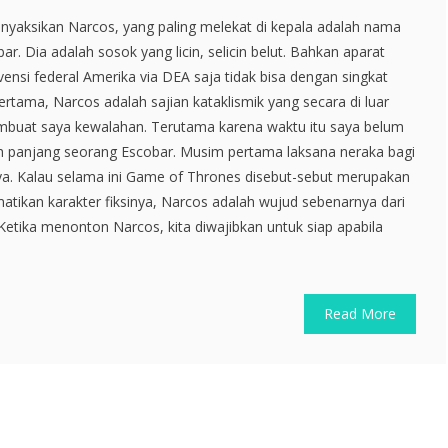
enyaksikan Narcos, yang paling melekat di kepala adalah nama
r. Dia adalah sosok yang licin, selicin belut. Bahkan aparat
vensi federal Amerika via DEA saja tidak bisa dengan singkat
tama, Narcos adalah sajian kataklismik yang secara di luar
uat saya kewalahan. Terutama karena waktu itu saya belum
h panjang seorang Escobar. Musim pertama laksana neraka bagi
a. Kalau selama ini Game of Thrones disebut-sebut merupakan
atikan karakter fiksinya, Narcos adalah wujud sebenarnya dari
. Ketika menonton Narcos, kita diwajibkan untuk siap apabila
Read More