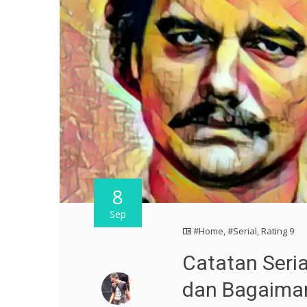
8
Sep
#Home
,
#Serial
,
Rating 9
Catatan Seria
dan Bagaiman