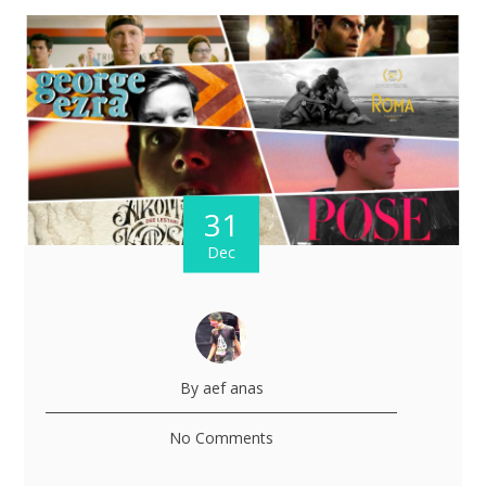
31
Dec
By aef anas
No Comments