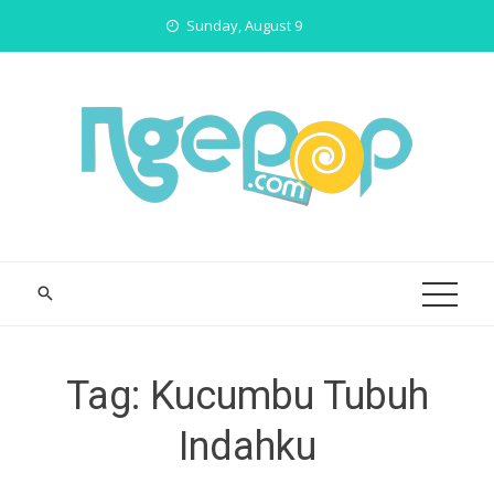
Skip
Sunday, August 9
to
content
Tag:
Kucumbu Tubuh
Indahku