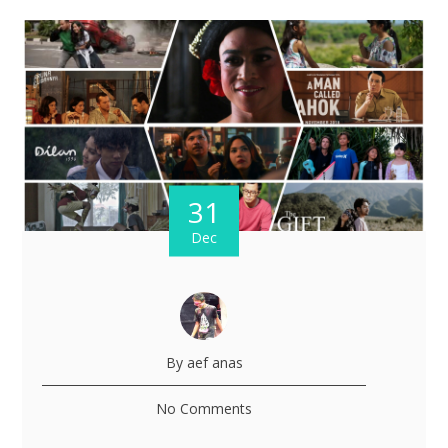
31
Dec
By aef anas
No Comments